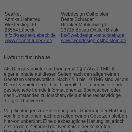
SeaNet
Webdesign Ostholstein
Annika Liebetreu
Beate Schrader
Westerstieg 30
Braaker Mühlenweg 1
23554 Lübeck
23715 Bosau Ortsteil Braak
info@seanet-luebeck.de
bs@webdesign-ostholstein.de
www.seanet-lübeck.de
www.webdesign-ostholstein.de
Haftung für Inhalte
Als Diensteanbieter sind wir gemäß § 7 Abs.1 TMG für
eigene Inhalte auf diesen Seiten nach den allgemeinen
Gesetzen verantwortlich. Nach §§ 8 bis 10 TMG sind wir als
Diensteanbieter jedoch nicht verpflichtet, übermittelte oder
gespeicherte fremde Informationen zu überwachen oder
nach Umständen zu forschen, die auf eine rechtswidrige
Tätigkeit hinweisen.
Verpflichtungen zur Entfernung oder Sperrung der Nutzung
von Informationen nach den allgemeinen Gesetzen bleiben
hiervon unberührt. Eine diesbezügliche Haftung ist jedoch
erst ab dem Zeitpunkt der Kenntnis einer konkreten
Rechtsverletzung möglich. Bei Bekanntwerden von