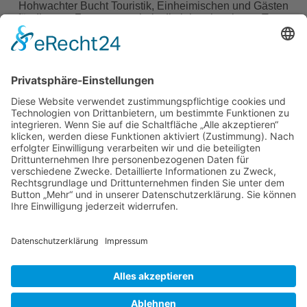
Hohwachter Bucht Touristik, Einheimischen und Gästen
für die gute Zusammenarbeit, die jahrzehntelange Treue
und dem Interesse an meinem Portal Ostseekueste.de
bedanken.
Nach 25 Jahren schließe ich das Portal und wünsche den
Vermietern viel Erfolg bei der weiteren Vermietung
und allen ein frohes und vor allem gesundes neues Jahr
2024.
Annika Liebetreu
Informationen
Impressum
Datenschutzerklärung
Cookies
Webdesign
SeaNet - Annika Liebetreu
Westerstieg 30
23554 Lübeck
Tel.: 0451 - 48 92 70 91